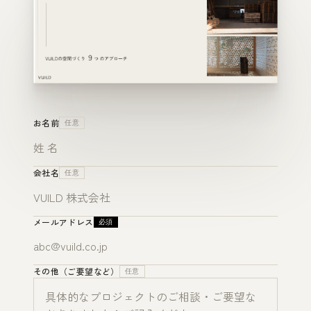
お名前
任意
会社名
任意
メールアドレス
必須
その他（ご要望など）
任意